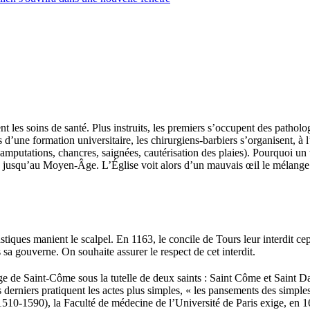
les soins de santé. Plus instruits, les premiers s’occupent des pathologi
 d’une formation universitaire, les chirurgiens-barbiers s’organisent, à
mputations, chancres, saignées, cautérisation des plaies). Pourquoi un te
e jusqu’au Moyen-Âge. L’Église voit alors d’un mauvais œil le mélange e
stiques manient le scalpel. En 1163, le concile de Tours leur interdit cep
s sa gouverne. On souhaite assurer le respect de cet interdit.
ge de Saint-Côme sous la tutelle de deux saints : Saint Côme et Saint Dam
es derniers pratiquent les actes plus simples, « les pansements des simpl
10-1590), la Faculté de médecine de l’Université de Paris exige, en 165