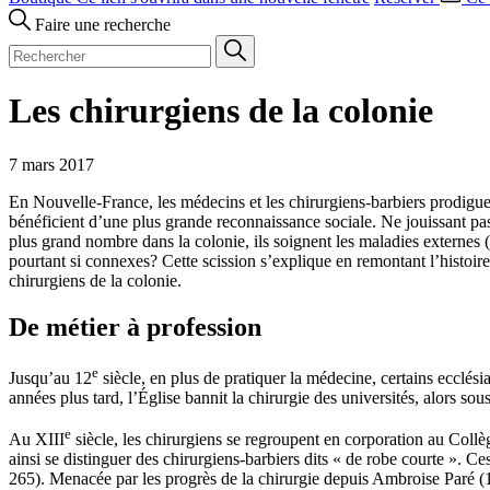
Faire une recherche
Les chirurgiens de la colonie
7 mars 2017
En Nouvelle-France, les médecins et les chirurgiens-barbiers prodiguent 
bénéficient d’une plus grande reconnaissance sociale. Ne jouissant pas
plus grand nombre dans la colonie, ils soignent les maladies externes (a
pourtant si connexes? Cette scission s’explique en remontant l’histoir
chirurgiens de la colonie.
De métier à profession
e
Jusqu’au 12
siècle, en plus de pratiquer la médecine, certains ecclésia
années plus tard, l’Église bannit la chirurgie des universités, alors sou
e
Au XIII
siècle, les chirurgiens se regroupent en corporation au Collè
ainsi se distinguer des chirurgiens-barbiers dits « de robe courte ». C
265). Menacée par les progrès de la chirurgie depuis Ambroise Paré (15