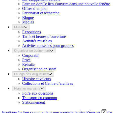
Faire un don
Ce lien s'ouvrira dans une nouvelle fenêtre
Offres d’emploi
Partenariat et recherche
Blogue
Médias
Musée
Expositions
Tarifs et heures d’ouverture
Activités muséales
Activités muséales pour groupes
Organiser un événement
Corporatif
Privé
Retraite
Organisation en santé
Le legs des Augustines
Histoire et valeurs
Collections et Centre d’archives
Planifier ma visite
Foire aux questions
Transport en commun
Stationnement
Boutique
Ce lien s'ouvrira dans une nouvelle fenêtre
Réserver
Ce 