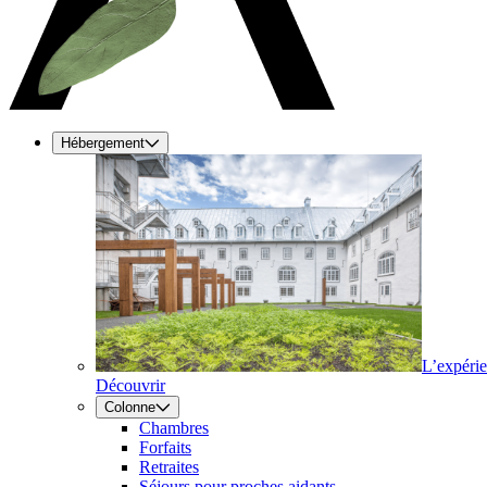
Hébergement
L’expéri
Découvrir
Colonne
Chambres
Forfaits
Retraites
Séjours pour proches aidants