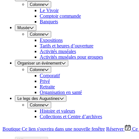
Colonne
Le Vivoir
Comptoir commande
Banquets
Musée
Colonne
Expositions
Tarifs et heures d’ouverture
Activités muséales
Activités muséales pour groupes
Organiser un événement
Colonne
Corporatif
Privé
Retraite
Organisation en santé
Le legs des Augustines
Colonne
Histoire et valeurs
Collections et Centre d’archives
Boutique
Ce lien s'ouvrira dans une nouvelle fenêtre
Réserver
Ce 