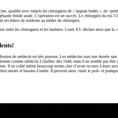
, qualifie avec mépris les chirurgiens de « laquais bottés », de «petit
ênante fistule anale. L’opération est un succès. Le chirurgien du roi, C
t ses lettres de noblesse au métier de chirurgien.
on entre les chirurgiens et les barbiers. Louis XV déclare alors que la «
dents!
profession de médecin est très poreuse. Les médecins sont une denrée rar
résente comme médecin à Québec dès 1648, mais il ne semble pas être di
olonie. Il en coûte même beaucoup moins cher d’avoir recours à leurs ser
 rasoirs et bassins à barbe. Il peuvent alors «faire le poil» et pratiqu