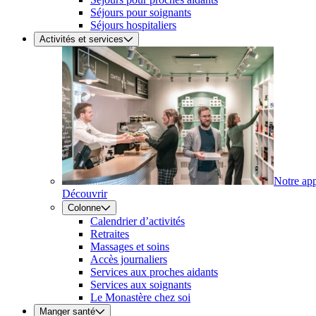
Séjours pour soignants
Séjours hospitaliers
Activités et services
Notre ap
Découvrir
Colonne
Calendrier d’activités
Retraites
Massages et soins
Accès journaliers
Services aux proches aidants
Services aux soignants
Le Monastère chez soi
Manger santé