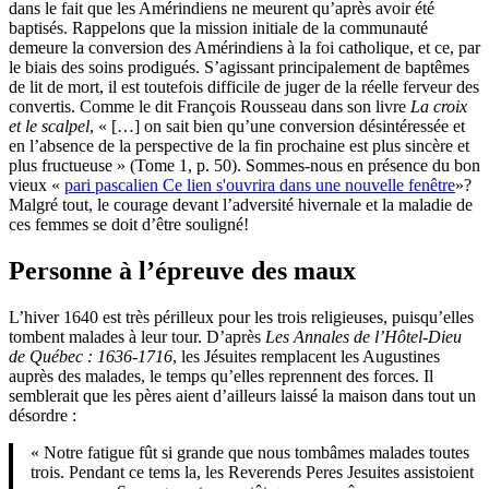
dans le fait que les Amérindiens ne meurent qu’après avoir été
baptisés. Rappelons que la mission initiale de la communauté
demeure la conversion des Amérindiens à la foi catholique, et ce, par
le biais des soins prodigués. S’agissant principalement de baptêmes
de lit de mort, il est toutefois difficile de juger de la réelle ferveur des
convertis. Comme le dit François Rousseau dans son livre
La croix
et le scalpel
, « […] on sait bien qu’une conversion désintéressée et
en l’absence de la perspective de la fin prochaine est plus sincère et
plus fructueuse » (Tome 1, p. 50). Sommes-nous en présence du bon
vieux «
pari pascalien
Ce lien s'ouvrira dans une nouvelle fenêtre
»?
Malgré tout, le courage devant l’adversité hivernale et la maladie de
ces femmes se doit d’être souligné!
Personne à l’épreuve des maux
L’hiver 1640 est très périlleux pour les trois religieuses, puisqu’elles
tombent malades à leur tour. D’après
Les Annales de l’Hôtel-Dieu
de Québec : 1636-1716
, les Jésuites remplacent les Augustines
auprès des malades, le temps qu’elles reprennent des forces. Il
semblerait que les pères aient d’ailleurs laissé la maison dans tout un
désordre :
« Notre fatigue fût si grande que nous tombâmes malades toutes
trois. Pendant ce tems la, les Reverends Peres Jesuites assistoient