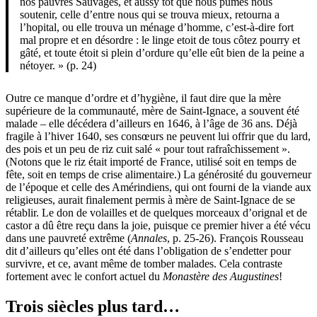
nos pauvres Sauvages, et aussy tôt que nous pûmes nous
soutenir, celle d’entre nous qui se trouva mieux, retourna a
l’hopital, ou elle trouva un ménage d’homme, c’est-à-dire fort
mal propre et en désordre : le linge etoit de tous côtez pourry et
gâté, et toute étoit si plein d’ordure qu’elle eût bien de la peine a
nétoyer. » (p. 24)
Outre ce manque d’ordre et d’hygiène, il faut dire que la mère
supérieure de la communauté, mère de Saint-Ignace, a souvent été
malade – elle décédera d’ailleurs en 1646, à l’âge de 36 ans. Déjà
fragile à l’hiver 1640, ses consœurs ne peuvent lui offrir que du lard,
des pois et un peu de riz cuit salé « pour tout rafraîchissement ».
(Notons que le riz était importé de France, utilisé soit en temps de
fête, soit en temps de crise alimentaire.) La générosité du gouverneur
de l’époque et celle des Amérindiens, qui ont fourni de la viande aux
religieuses, aurait finalement permis à mère de Saint-Ignace de se
rétablir. Le don de volailles et de quelques morceaux d’orignal et de
castor a dû être reçu dans la joie, puisque ce premier hiver a été vécu
dans une pauvreté extrême (
Annales
, p. 25-26). François Rousseau
dit d’ailleurs qu’elles ont été dans l’obligation de s’endetter pour
survivre, et ce, avant même de tomber malades. Cela contraste
fortement avec le confort actuel du
Monastère des Augustines
!
Trois siècles plus tard…