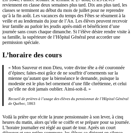
reviennent en classe deux semaines plus tard. Dix ans plus tard, les
classes se terminent au début du mois de juillet pour ne reprendre
qu’à la fin août. Les vacances du temps des Fêtes se résument à la
veille et au lendemain du jour de l’An. Les élèves peuvent recevoir
leur famille au parloir les jeudis après-midi et bénéficient d’une
journée sans cours chaque dimanche. Si l’élève désire rendre visite à
sa famille, la supérieure de l’Hôpital Général peut accorder une
permission spéciale.
L’horaire des cours
« Mon Sauveur et mon Dieu, votre divine tête a été couronnée
d’épines; faites-moi grâce de ne souffrir d’ornements sur la
mienne qu’autant que la bienséance le demande, puisque la
modestie est le plus bel ornement d’une fille chrétienne, et celui
qu’elle ne doit jamais oublier. Ainsi-soit-il. »
Recueil de prières à l’usage des élèves du pensionnat de l’Hôpital Général
de Québec
, 1863
Voilà la prière que récite la jeune pensionnaire à son lever, à cinq
heures du matin, alors qu’elle se coiffe et se prépare pour sa journée.
L’horaire journalier est réglé au quart de tour. Après un court
déjeuner et une prière commune, les élèves se dirigent en silence