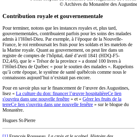
© Archives du Monastère des Augustin
Contribution royale et gouvernementale
Pour terminer, notons que les instances royales et, plus tard,
gouvernementales, contribuaient parfois pour les soins des malades
admis à l’Hôtel-Dieu. Par exemple, à l’époque de la Nouvelle-
France, le roi remboursait les frais pour les soldats et les matelots de
la Marine royale. Quant au gouvernement, on peut lire dans un
registre de comptes de l’hôpital, daté d’avril 1841 (HDQ-F5-
D2,4/6), que le « Trésor de la province » a donné 100 livres à
l’Hôtel-Dieu de Québec « pour le soutien des malades ». Rappelons
qu’à cette époque, le système de santé québécois comme nous le
connaissons aujourd’hui n’existait pas encore.
Pour en savoir plus sur le financement de l’œuvre des Augustines,
lisez «
La culture du don: financer l’œuvre hospitalière
Ce lien
s'ouvrira dans une nouvelle fenêtre
» et «
Gérer les fruits de la
terre
Ce lien s'ouvrira dans une nouvelle fenêtre
» sur le blogue du
Monastère.
Hugues St-Pierre
[1]
François Rousseau,
La croix et le scalpel. Histoire des