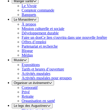
Manger santé
Le Vivoir
Comptoir commande
Banquets
Le Monastère
À propos
Mission culturelle et sociale
Développement durable
Faire un don
Ce lien s'ouvrira dans une nouvelle fenêtre
Offres d’emploi
Partenariat et recherche
Blogue
Médias
Musée
Expositions
Tarifs et heures d’ouverture
Activités muséales
Activités muséales pour groupes
Organiser un événement
Corporatif
Privé
Retraite
Organisation en santé
Le legs des Augustines