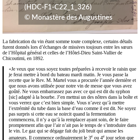
(HDC-F1-C22_1_326)
© Monastère des Augustines
La fabrication du vin étant somme toute complexe, certains détails
furent donnés lors d’échanges de missives toujours entre les sœurs
de l’Hôpital général et celles de l’Hôtel-Dieu Saint-Vallier de
Chicoutimi, en 1892.
«Je veux que vous soyez toutes préparées à recevoir le raisin que
je ferai mettre à bord du bateau mardi matin. Je vous passe la
recette que le Rev. M. Martel vous a procurée l’année dernière et
que nous avons utilisée pour notre vin de messe que vous avez
goûté. Ne vous embarrassez pas avec ce qui est dit du syphon
[sic] adapté à la bourbe. J’en mettrai un des nôtres dans la boîte et
vous verrez que c’est bien simple. Vous n’avez qu’à mettre
l’extrémité du tube dans la base d’eau comme il est dit. Ne soyez
pas surpris si cette eau se noircit quand la fermentation
commencera, il n’y a qu’à la remplacer ayant soin, de le faire
promptement afin que l’air n’ait pas le temps de s’introduire dans
le vin. Le gaz qui se dégage fait du joli bruit qui amuse les
e
e
amateurs. Il commence ordinairement le 3
ou 4
jour selon que