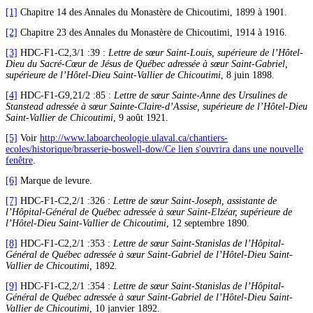
[1]
Chapitre 14 des Annales du Monastère de Chicoutimi, 1899 à 1901.
[2]
Chapitre 23 des Annales du Monastère de Chicoutimi, 1914 à 1916.
[3]
HDC-F1-C2,3/1 :39 :
Lettre de sœur Saint-Louis, supérieure de l’Hôtel-
Dieu du Sacré-Cœur de Jésus de Québec adressée à sœur Saint-Gabriel,
supérieure de l’Hôtel-Dieu Saint-Vallier de Chicoutimi
, 8 juin 1898.
[4]
HDC-F1-G9,21/2 :85 :
Lettre de sœur Sainte-Anne des Ursulines de
Stanstead adressée à sœur Sainte-Claire-d’Assise, supérieure de l’Hôtel-Dieu
Saint-Vallier de Chicoutimi
, 9 août 1921.
[5]
Voir
http://www.laboarcheologie.ulaval.ca/chantiers-
ecoles/historique/brasserie-boswell-dow/
Ce lien s'ouvrira dans une nouvelle
fenêtre
.
[6]
Marque de levure.
[7]
HDC-F1-C2,2/1 :326 :
Lettre de sœur Saint-Joseph, assistante de
l’Hôpital-Général de Québec adressée à sœur Saint-Elzéar, supérieure de
l’Hôtel-Dieu Saint-Vallier de Chicoutimi
, 12 septembre 1890.
[8]
HDC-F1-C2,2/1 :353 :
Lettre de sœur Saint-Stanislas de l’Hôpital-
Général de Québec adressée à sœur Saint-Gabriel de l’Hôtel-Dieu Saint-
Vallier de Chicoutimi,
1892
.
[9]
HDC-F1-C2,2/1 :354 :
Lettre de sœur Saint-Stanislas de l’Hôpital-
Général de Québec adressée à sœur Saint-Gabriel de l’Hôtel-Dieu Saint-
Vallier de Chicoutimi
, 10 janvier 1892.