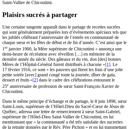
Saint-Vallier de Chicoutimi.
Plaisirs sucrés à partager
Une certaine tangente apparaît dans le partage de recettes sucrées
qui sont généralement préparées lors d’événements spéciaux tels que
les jubilés célébrant l’anniversaire de l’entrée en communauté de
chaque sœur et les fêtes de début et de fin d’année. C’est ainsi que le
er
1
janvier 1900, la Mère supérieure de Chicoutimi « annonça une
demi-heure de récréation avec réveillon […] en mémoire de la
dernière année du siècle. Des gâteaux et du vin, don [des] bonnes
Mères de l’Hôpital-Général furent distribués à chacune
»
[1]
. Le
17 février 1916, ce sont « les pauvres qui firent les frais d’une jolie
petite soirée [avec] grand congé toute la journée, dîner de gala,
dessert et fruits
»
[2]
dans le cadre des célébrations entourant le
e
25
anniversaire de profession de sœur Saint-François-Xavier de
Chicoutimi.
Dans le même principe d’échange et de partage, le 8 juin 1898, sœur
Saint-Louis, supérieure de l’Hôtel-Dieu du Sacré-Cœur de Jésus de
Québec, adressa une lettre de remerciement à sœur Saint-Gabriel,
supérieure de l’Hôtel-Dieu Saint-Vallier de Chicoutimi, en lui
mentionnant que « la communauté a été très satisfaite des sucreries
de la retraite données par le Rév. Père Pichon » et en lui transmettant