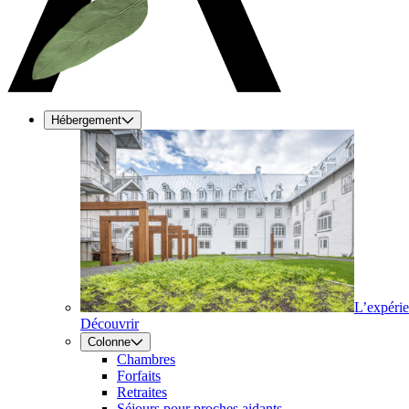
Hébergement
L’expéri
Découvrir
Colonne
Chambres
Forfaits
Retraites
Séjours pour proches aidants