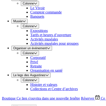
Colonne
Le Vivoir
Comptoir commande
Banquets
Musée
Colonne
Expositions
Tarifs et heures d’ouverture
Activités muséales
Activités muséales pour groupes
Organiser un événement
Colonne
Corporatif
Privé
Retraite
Organisation en santé
Le legs des Augustines
Colonne
Histoire et valeurs
Collections et Centre d’archives
Boutique
Ce lien s'ouvrira dans une nouvelle fenêtre
Réserver
Ce 