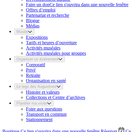
Faire un don
Ce lien s'ouvrira dans une nouvelle fenêtre
Offres d’emploi
Partenariat et recherche
Blogue
Médias
Musée
Expositions
Tarifs et heures d’ouverture
Activités muséales
Activités muséales pour groupes
Organiser un événement
Corporatif
Privé
Retraite
Organisation en santé
Le legs des Augustines
Histoire et valeurs
Collections et Centre d’archives
Planifier ma visite
Foire aux questions
Transport en commun
Stationnement
Boutique
Ce lien s'ouvrira dans une nouvelle fenêtre
Réserver
Ce 