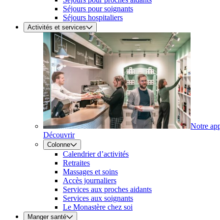
Séjours pour soignants
Séjours hospitaliers
Activités et services
Notre ap
Découvrir
Colonne
Calendrier d’activités
Retraites
Massages et soins
Accès journaliers
Services aux proches aidants
Services aux soignants
Le Monastère chez soi
Manger santé