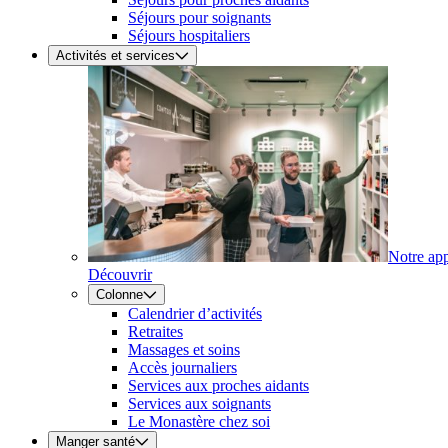
Séjours pour soignants
Séjours hospitaliers
Activités et services
Notre ap
Découvrir
Colonne
Calendrier d’activités
Retraites
Massages et soins
Accès journaliers
Services aux proches aidants
Services aux soignants
Le Monastère chez soi
Manger santé