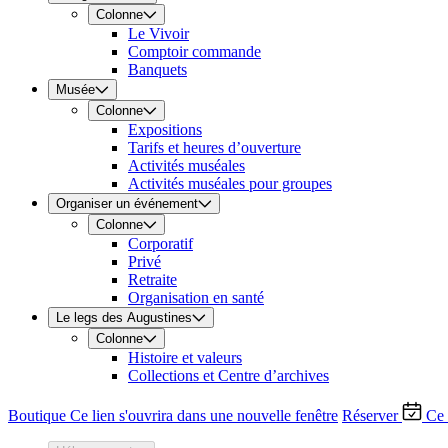
Colonne
Le Vivoir
Comptoir commande
Banquets
Musée
Colonne
Expositions
Tarifs et heures d’ouverture
Activités muséales
Activités muséales pour groupes
Organiser un événement
Colonne
Corporatif
Privé
Retraite
Organisation en santé
Le legs des Augustines
Colonne
Histoire et valeurs
Collections et Centre d’archives
Boutique
Ce lien s'ouvrira dans une nouvelle fenêtre
Réserver
Ce 