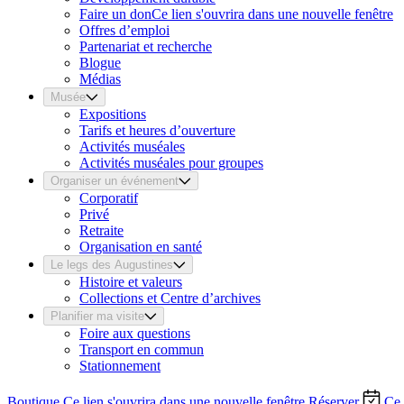
Faire un don
Ce lien s'ouvrira dans une nouvelle fenêtre
Offres d’emploi
Partenariat et recherche
Blogue
Médias
Musée
Expositions
Tarifs et heures d’ouverture
Activités muséales
Activités muséales pour groupes
Organiser un événement
Corporatif
Privé
Retraite
Organisation en santé
Le legs des Augustines
Histoire et valeurs
Collections et Centre d’archives
Planifier ma visite
Foire aux questions
Transport en commun
Stationnement
Boutique
Ce lien s'ouvrira dans une nouvelle fenêtre
Réserver
Ce 