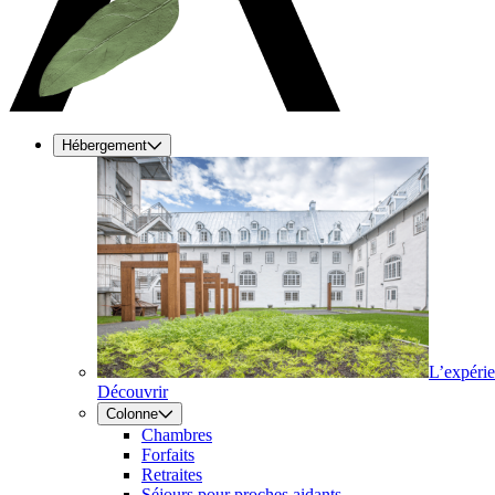
Hébergement
L’expéri
Découvrir
Colonne
Chambres
Forfaits
Retraites
Séjours pour proches aidants