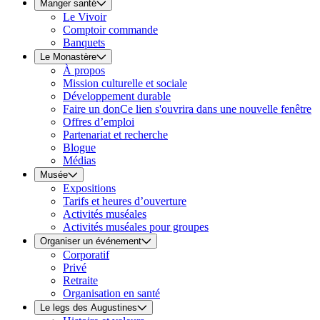
Manger santé
Le Vivoir
Comptoir commande
Banquets
Le Monastère
À propos
Mission culturelle et sociale
Développement durable
Faire un don
Ce lien s'ouvrira dans une nouvelle fenêtre
Offres d’emploi
Partenariat et recherche
Blogue
Médias
Musée
Expositions
Tarifs et heures d’ouverture
Activités muséales
Activités muséales pour groupes
Organiser un événement
Corporatif
Privé
Retraite
Organisation en santé
Le legs des Augustines