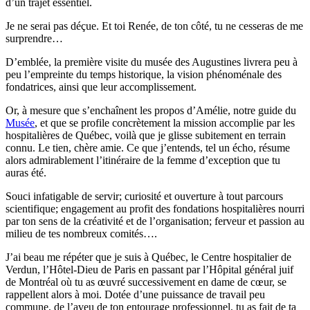
d’un trajet essentiel.
Je ne serai pas déçue. Et toi Renée, de ton côté, tu ne cesseras de me
surprendre…
D’emblée, la première visite du musée des Augustines livrera peu à
peu l’empreinte du temps historique, la vision phénoménale des
fondatrices, ainsi que leur accomplissement.
Or, à mesure que s’enchaînent les propos d’Amélie, notre guide du
Musée
, et que se profile concrètement la mission accomplie par les
hospitalières de Québec, voilà que je glisse subitement en terrain
connu. Le tien, chère amie. Ce que j’entends, tel un écho, résume
alors admirablement l’itinéraire de la femme d’exception que tu
auras été.
Souci infatigable de servir; curiosité et ouverture à tout parcours
scientifique; engagement au profit des fondations hospitalières nourri
par ton sens de la créativité et de l’organisation; ferveur et passion au
milieu de tes nombreux comités….
J’ai beau me répéter que je suis à Québec, le Centre hospitalier de
Verdun, l’Hôtel-Dieu de Paris en passant par l’Hôpital général juif
de Montréal où tu as œuvré successivement en dame de cœur, se
rappellent alors à moi. Dotée d’une puissance de travail peu
commune, de l’aveu de ton entourage professionnel, tu as fait de ta