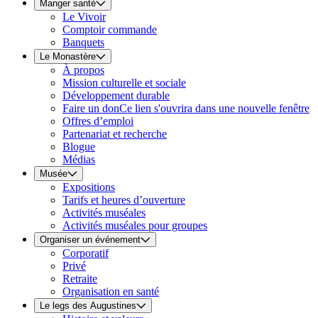
Manger santé
Le Vivoir
Comptoir commande
Banquets
Le Monastère
À propos
Mission culturelle et sociale
Développement durable
Faire un don
Ce lien s'ouvrira dans une nouvelle fenêtre
Offres d’emploi
Partenariat et recherche
Blogue
Médias
Musée
Expositions
Tarifs et heures d’ouverture
Activités muséales
Activités muséales pour groupes
Organiser un événement
Corporatif
Privé
Retraite
Organisation en santé
Le legs des Augustines