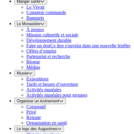
Manger santé
Le Vivoir
Comptoir commande
Banquets
Le Monastère
À propos
Mission culturelle et sociale
Développement durable
Faire un don
Ce lien s'ouvrira dans une nouvelle fenêtre
Offres d’emploi
Partenariat et recherche
Blogue
Médias
Musée
Expositions
Tarifs et heures d’ouverture
Activités muséales
Activités muséales pour groupes
Organiser un événement
Corporatif
Privé
Retraite
Organisation en santé
Le legs des Augustines