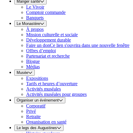
Manger santé
Le Vivoir
Comptoir commande
Banquets
Le Monastère
À propos
Mission culturelle et sociale
Développement durable
Faire un don
Ce lien s'ouvrira dans une nouvelle fenêtre
Offres d’emploi
Partenariat et recherche
Blogue
Médias
Musée
Expositions
Tarifs et heures d’ouverture
Activités muséales
Activités muséales pour groupes
Organiser un événement
Corporatif
Privé
Retraite
Organisation en santé
Le legs des Augustines