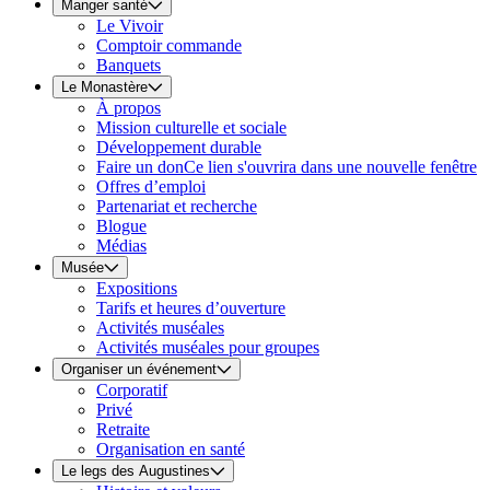
Manger santé
Le Vivoir
Comptoir commande
Banquets
Le Monastère
À propos
Mission culturelle et sociale
Développement durable
Faire un don
Ce lien s'ouvrira dans une nouvelle fenêtre
Offres d’emploi
Partenariat et recherche
Blogue
Médias
Musée
Expositions
Tarifs et heures d’ouverture
Activités muséales
Activités muséales pour groupes
Organiser un événement
Corporatif
Privé
Retraite
Organisation en santé
Le legs des Augustines