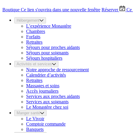
Boutique
Ce lien s'ouvrira dans une nouvelle fenêtre
Réserver
Ce 
Hébergement
L’expérience Monastère
Chambres
Forfaits
Retraites
Séjours pour proches aidants
Séjours pour soignants
Séjours hospitaliers
Activités et services
Notre approche de ressourcement
Calendrier d’activités
Retraites
Massages et soins
Accès journaliers
Services aux proches aidants
Services aux soignants
Le Monastère chez soi
Manger santé
Le Vivoir
Comptoir commande
Banquets