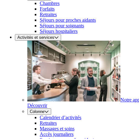
Chambres
Forfaits
Retraites
Séjours pour proches aidants
Séjours pour soignants
Séjours hospitaliers
Activités et services
Notre ap
Découvrir
Colonne
Calendrier d’activités
Retraites
Massages et soins
Accès journaliers