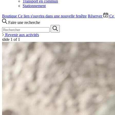
Transport en commun
Stationnement
Boutique
Ce lien s'ouvrira dans une nouvelle fenêtre
Réserver
Ce 
Faire une recherche
Revenir aux activités
slide
1
of 1