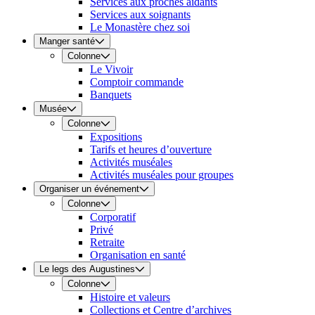
Services aux proches aidants
Services aux soignants
Le Monastère chez soi
Manger santé
Colonne
Le Vivoir
Comptoir commande
Banquets
Musée
Colonne
Expositions
Tarifs et heures d’ouverture
Activités muséales
Activités muséales pour groupes
Organiser un événement
Colonne
Corporatif
Privé
Retraite
Organisation en santé
Le legs des Augustines
Colonne
Histoire et valeurs
Collections et Centre d’archives