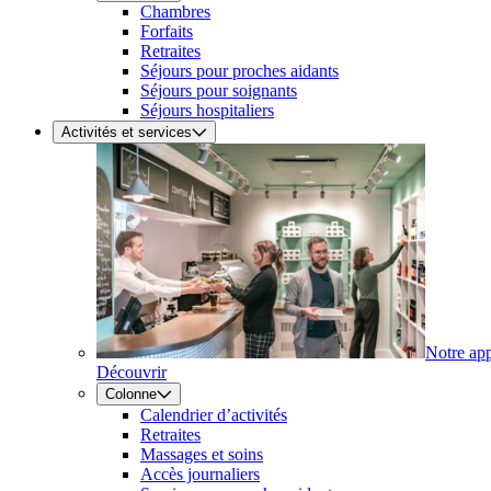
Chambres
Forfaits
Retraites
Séjours pour proches aidants
Séjours pour soignants
Séjours hospitaliers
Activités et services
Notre ap
Découvrir
Colonne
Calendrier d’activités
Retraites
Massages et soins
Accès journaliers