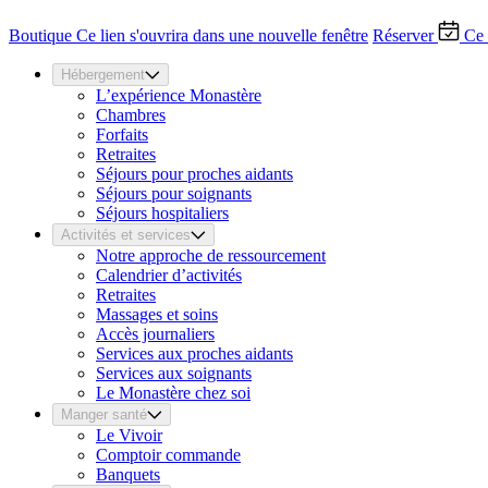
Boutique
Ce lien s'ouvrira dans une nouvelle fenêtre
Réserver
Ce 
Hébergement
L’expérience Monastère
Chambres
Forfaits
Retraites
Séjours pour proches aidants
Séjours pour soignants
Séjours hospitaliers
Activités et services
Notre approche de ressourcement
Calendrier d’activités
Retraites
Massages et soins
Accès journaliers
Services aux proches aidants
Services aux soignants
Le Monastère chez soi
Manger santé
Le Vivoir
Comptoir commande
Banquets