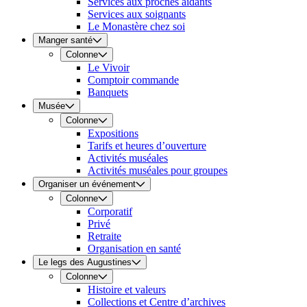
Services aux proches aidants
Services aux soignants
Le Monastère chez soi
Manger santé
Colonne
Le Vivoir
Comptoir commande
Banquets
Musée
Colonne
Expositions
Tarifs et heures d’ouverture
Activités muséales
Activités muséales pour groupes
Organiser un événement
Colonne
Corporatif
Privé
Retraite
Organisation en santé
Le legs des Augustines
Colonne
Histoire et valeurs
Collections et Centre d’archives