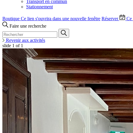
Transport en commun
Stationnement
Boutique
Ce lien s'ouvrira dans une nouvelle fenêtre
Réserver
Ce 
Faire une recherche
Revenir aux activités
slide
1
of 1