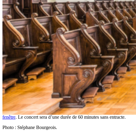
différents mouvements, alternant musique d’orchestre et musique en
solo. Celle-ci permettra la mise en valeur de quelques-uns des
instruments à cordes de l’incomparable collection de la compagnie
Canimex de Drummondville.
Prenez note qu’il y aura deux représentations: l’une à 14h et la
seconde à 19h30. Merci de prendre soin de bien choisir le billet
correspondant à l’heure désirée.
14 musiciens des Violons du Roy seront en prestation lors de ce
concert unique, dont les solistes suivants:
Jean-Louis Blouin, alto
Angélique Duguay, violon
Katya Polyansky, violon
Pascale Gagnon, violon
Raphaël Dubé, violoncelle
Vous pourrez entendre des pièces de Bach, Vivaldi et le fameux
Canon de Pachelbel. Vous pouvez consulter le programme complet
sur le site des
Violons du Roy
Ce lien s'ouvrira dans une nouvelle
fenêtre
. Le concert sera d’une durée de 60 minutes sans entracte.
Photo : Stéphane Bourgeois.