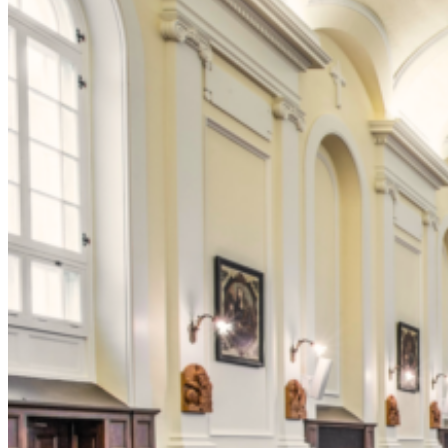
Par
Les Violons du Roy
Orchestre de chambre
Le samedi 3 mai à 14h et à 19h30
51,04 $ taxes et frais de service inclus
Réserver maintenant
Ce lien s'ouvrira dans une nouvelle fenêtre
Informations à
programmation@monastere.ca
Description
Les œuvres de Bach nous offrent un havre de beauté sans fin. Elles
font partie de la formation et de la culture de millions de musiciens,
et les Violons du Roy pigent dans ce répertoire depuis plus de 40
ans.
C’est dans l’inspirant Chœur du Monastère qu’ils partageront leur
passion pour la musique de Bach et de ses contemporains, à travers