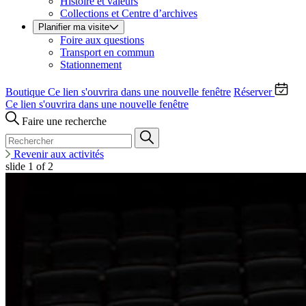
Histoire et valeurs
Collections et Centre d’archives
Planifier ma visite
Foire aux questions
Transport en commun
Stationnement
Boutique
Ce lien s'ouvrira dans une nouvelle fenêtre
Réserver
Ce lien s'ouvrira dans une nouvelle fenêtre
Faire une recherche
Revenir aux activités
slide
1
of 2