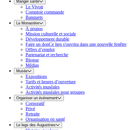
Manger santé
Le Vivoir
Comptoir commande
Banquets
Le Monastère
À propos
Mission culturelle et sociale
Développement durable
Faire un don
Ce lien s'ouvrira dans une nouvelle fenêtre
Offres d’emploi
Partenariat et recherche
Blogue
Médias
Musée
Expositions
Tarifs et heures d’ouverture
Activités muséales
Activités muséales pour groupes
Organiser un événement
Corporatif
Privé
Retraite
Organisation en santé
Le legs des Augustines