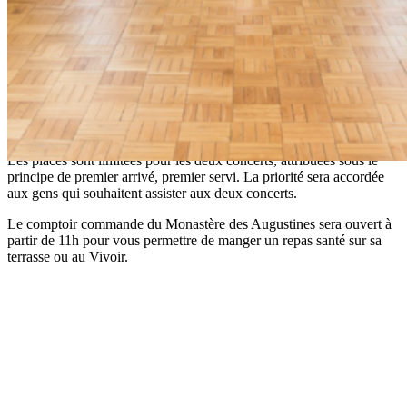
et
Résonances. Entre elles et nous
au Monastère des Augustines.
Des animateurs seront sur place pour répondre à vos questions.
Aucune visite commentée ne sera offerte pour l’occasion.
Toutes les activités sont gratuites et l’événement aura lieu même en
cas de pluie.
Notes importantes
Les places sont limitées pour les deux concerts, attribuées sous le
principe de premier arrivé, premier servi. La priorité sera accordée
aux gens qui souhaitent assister aux deux concerts.
Le comptoir commande du Monastère des Augustines sera ouvert à
partir de 11h pour vous permettre de manger un repas santé sur sa
terrasse ou au Vivoir.