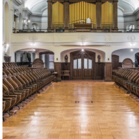
Ursulines à Québec en 1639, Le Monastère des Augustines et le
Pôle culturel du Monastère des Ursulines s’unissent pour offrir une
journée d’activités culturelles gratuites. Le 1er août 2026, découvrez
deux lieux historiques du Vieux-Québec et apprenez-en plus sur le
lien qui unit ces deux communautés fondatrices de la ville de
Québec.
Cet événement souligne aujourd’hui l’héritage commun de ces deux
communautés, l’amitié développée au fil du temps, ainsi que leur
contribution essentielle au développement de la société québécoise.
Au programme:
10h:
Prestation musicale dans le chœur du Pôle culturel du
Monastère des Ursulines, offerte par l’Ensemble Vents et Marées
avec Rosalie Brulotte, soprano, Hélène Meunier à la clarinette et
Simon Boily-Proulx au piano.
10h30:
Marche vers Le Monastère des Augustines
11h15:
Prestation de Jessica Latouche, soprano, et Marc D’Anjou,
organiste, dans le chœur du Monastère des Augustines
10h à 16h:
Visite autonome des expositions
Grandir chez les
Ursulines
au Pôle culturel du Monastère des Ursulines