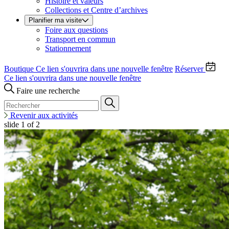
Histoire et valeurs
Collections et Centre d’archives
Planifier ma visite
Foire aux questions
Transport en commun
Stationnement
Boutique
Ce lien s'ouvrira dans une nouvelle fenêtre
Réserver
Ce lien s'ouvrira dans une nouvelle fenêtre
Faire une recherche
Revenir aux activités
slide
1
of 2