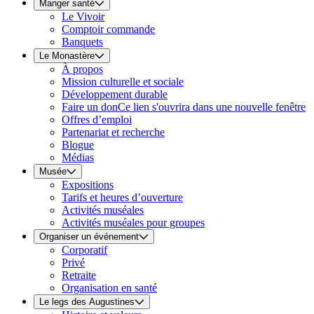
Manger santé
Le Vivoir
Comptoir commande
Banquets
Le Monastère
À propos
Mission culturelle et sociale
Développement durable
Faire un don
Ce lien s'ouvrira dans une nouvelle fenêtre
Offres d’emploi
Partenariat et recherche
Blogue
Médias
Musée
Expositions
Tarifs et heures d’ouverture
Activités muséales
Activités muséales pour groupes
Organiser un événement
Corporatif
Privé
Retraite
Organisation en santé
Le legs des Augustines