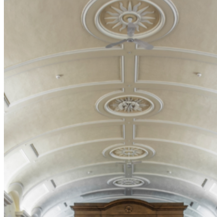
Deux choeurs en fête
Par
Le Monastère des Augustines
Organisateur
Et
Le Pôle culturel du Monastère des Ursulines
Organisateur
Samedi 1er août 2026 de 10h à 16h *GRATUIT*
Pour toute information, contactez-nous au 418 694-1639 ou écrivez-
nous à l’adresse suivante:
programmation@monastere.ca
Ce lien
s'ouvrira dans une nouvelle fenêtre
.
Description
À l’occasion de l’anniversaire de l’arrivée des Augustines et des