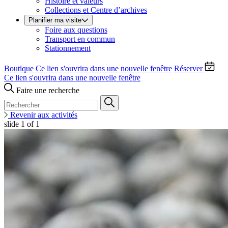
Histoire et valeurs
Collections et Centre d’archives
Planifier ma visite
Foire aux questions
Transport en commun
Stationnement
Boutique
Ce lien s'ouvrira dans une nouvelle fenêtre
Réserver
Ce lien s'ouvrira dans une nouvelle fenêtre
Faire une recherche
Revenir aux activités
slide
1
of 1