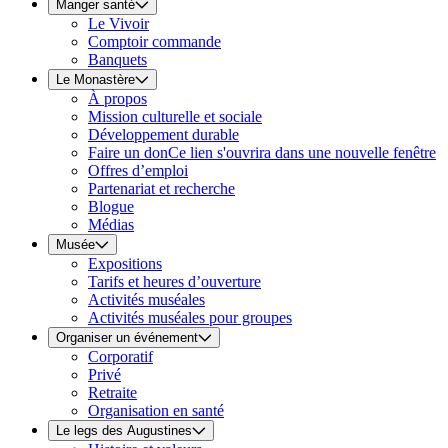
Manger santé
Le Vivoir
Comptoir commande
Banquets
Le Monastère
À propos
Mission culturelle et sociale
Développement durable
Faire un don
Ce lien s'ouvrira dans une nouvelle fenêtre
Offres d’emploi
Partenariat et recherche
Blogue
Médias
Musée
Expositions
Tarifs et heures d’ouverture
Activités muséales
Activités muséales pour groupes
Organiser un événement
Corporatif
Privé
Retraite
Organisation en santé
Le legs des Augustines