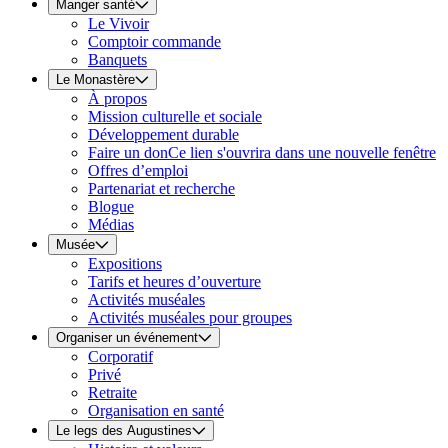
Manger santé
Le Vivoir
Comptoir commande
Banquets
Le Monastère
À propos
Mission culturelle et sociale
Développement durable
Faire un don
Ce lien s'ouvrira dans une nouvelle fenêtre
Offres d’emploi
Partenariat et recherche
Blogue
Médias
Musée
Expositions
Tarifs et heures d’ouverture
Activités muséales
Activités muséales pour groupes
Organiser un événement
Corporatif
Privé
Retraite
Organisation en santé
Le legs des Augustines