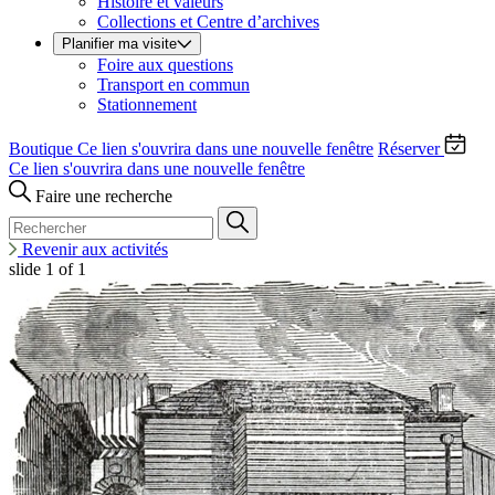
Histoire et valeurs
Collections et Centre d’archives
Planifier ma visite
Foire aux questions
Transport en commun
Stationnement
Boutique
Ce lien s'ouvrira dans une nouvelle fenêtre
Réserver
Ce lien s'ouvrira dans une nouvelle fenêtre
Faire une recherche
Revenir aux activités
slide
1
of 1