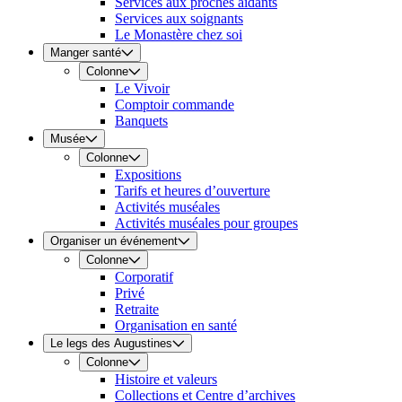
Services aux proches aidants
Services aux soignants
Le Monastère chez soi
Manger santé
Colonne
Le Vivoir
Comptoir commande
Banquets
Musée
Colonne
Expositions
Tarifs et heures d’ouverture
Activités muséales
Activités muséales pour groupes
Organiser un événement
Colonne
Corporatif
Privé
Retraite
Organisation en santé
Le legs des Augustines
Colonne
Histoire et valeurs
Collections et Centre d’archives