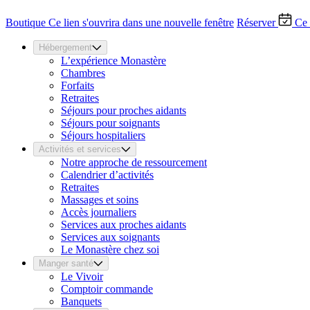
Boutique
Ce lien s'ouvrira dans une nouvelle fenêtre
Réserver
Ce 
Hébergement
L’expérience Monastère
Chambres
Forfaits
Retraites
Séjours pour proches aidants
Séjours pour soignants
Séjours hospitaliers
Activités et services
Notre approche de ressourcement
Calendrier d’activités
Retraites
Massages et soins
Accès journaliers
Services aux proches aidants
Services aux soignants
Le Monastère chez soi
Manger santé
Le Vivoir
Comptoir commande
Banquets