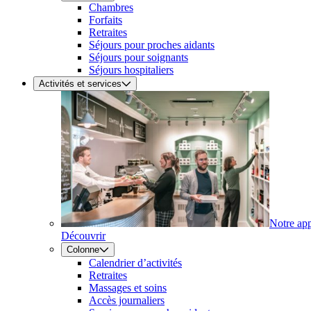
Chambres
Forfaits
Retraites
Séjours pour proches aidants
Séjours pour soignants
Séjours hospitaliers
Activités et services
Notre ap
Découvrir
Colonne
Calendrier d’activités
Retraites
Massages et soins
Accès journaliers