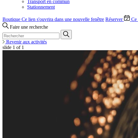
Transport en commun
Stationnement
Boutique
Ce lien s'ouvrira dans une nouvelle fenêtre
Réserver
Ce 
Faire une recherche
Revenir aux activités
slide
1
of 1