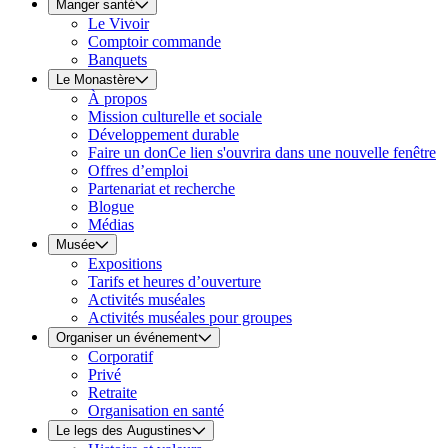
Manger santé
Le Vivoir
Comptoir commande
Banquets
Le Monastère
À propos
Mission culturelle et sociale
Développement durable
Faire un don
Ce lien s'ouvrira dans une nouvelle fenêtre
Offres d’emploi
Partenariat et recherche
Blogue
Médias
Musée
Expositions
Tarifs et heures d’ouverture
Activités muséales
Activités muséales pour groupes
Organiser un événement
Corporatif
Privé
Retraite
Organisation en santé
Le legs des Augustines