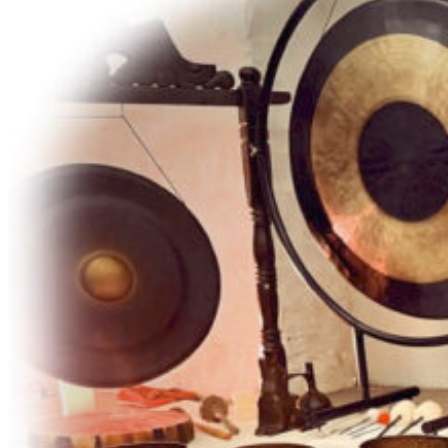
Concert méditatif – Bols
tibétains
Par
Jimmy Thériault
Sonothérapeute agréé - AQTN, fondateur de Sérénité par le son
Le vendredi 11 décembre 2026 de 19h à 21h
42,23 $ taxes et frais de service inclus
Réserver maintenant
Ce lien s'ouvrira dans une nouvelle fenêtre
Ancré dans les valeurs d’équité et d’accessibilité, Le Monastère
vous invite à choisir le tarif adapté à votre situation :
Tarif engagé (tarif dont le surplus permet l’accessibilité à
tous): 48, 51$
Tarif régulier (prix coûtant pour Le Monastère): 42,23 $
Tarif parrainé (tarif soutenu par les participants engagés, limité
à 5 places): 35,93 $