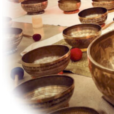
Pour toute autre information, contactez-nous au 418 694-1639 ou
écrivez-nous à l’adresse suivante:
programmation@monastere.ca
Description
Jimmy Thériault vous propose un concert méditatif de bols tibétains
dans les voûtes du Monastère des Augustines, construites en 1695.
C’est une invitation à vivre un moment unique de détente profonde
par le son et les vibrations des bols tibétains dans un lieu
patrimonial.
Les bols tibétains, ou chantants,...
Lire la suite
Notes importantes
Il est possible de manger au Vivoir, le restaurant du Monastère,
avant le concert. Pour ce faire, procurez-vous le billet « Repas au
Vivoir. » Ce billet n’inclut pas le concert; pour assister au concert, il
vous faut également faire l’achat du billet « Concert méditatif – Bols
tibétains....
Lire la suite