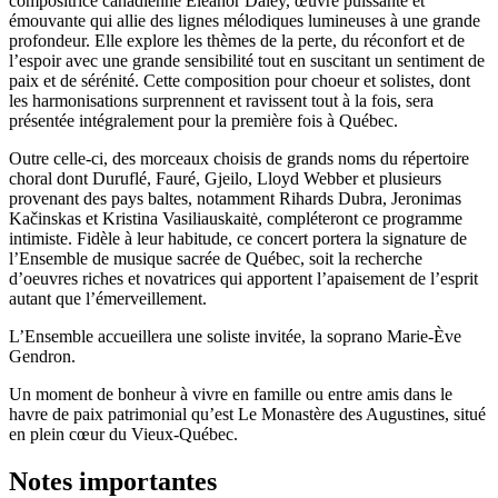
compositrice canadienne Eleanor Daley, œuvre puissante et
émouvante qui allie des lignes mélodiques lumineuses à une grande
profondeur. Elle explore les thèmes de la perte, du réconfort et de
l’espoir avec une grande sensibilité tout en suscitant un sentiment de
paix et de sérénité. Cette composition pour choeur et solistes, dont
les harmonisations surprennent et ravissent tout à la fois, sera
présentée intégralement pour la première fois à Québec.
Outre celle-ci, des morceaux choisis de grands noms du répertoire
choral dont Duruflé, Fauré, Gjeilo, Lloyd Webber et plusieurs
provenant des pays baltes, notamment Rihards Dubra, Jeronimas
Kačinskas et Kristina Vasiliauskaitė, compléteront ce programme
intimiste. Fidèle à leur habitude, ce concert portera la signature de
l’Ensemble de musique sacrée de Québec, soit la recherche
d’oeuvres riches et novatrices qui apportent l’apaisement de l’esprit
autant que l’émerveillement.
L’Ensemble accueillera une soliste invitée, la soprano Marie-Ève
Gendron.
Un moment de bonheur à vivre en famille ou entre amis dans le
havre de paix patrimonial qu’est Le Monastère des Augustines, situé
en plein cœur du Vieux-Québec.
Notes importantes