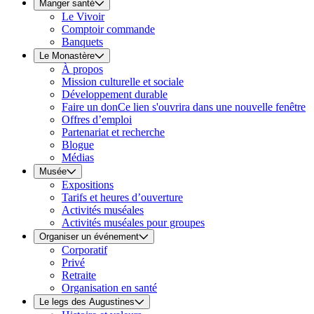
Manger santé
Le Vivoir
Comptoir commande
Banquets
Le Monastère
À propos
Mission culturelle et sociale
Développement durable
Faire un don
Ce lien s'ouvrira dans une nouvelle fenêtre
Offres d’emploi
Partenariat et recherche
Blogue
Médias
Musée
Expositions
Tarifs et heures d’ouverture
Activités muséales
Activités muséales pour groupes
Organiser un événement
Corporatif
Privé
Retraite
Organisation en santé
Le legs des Augustines