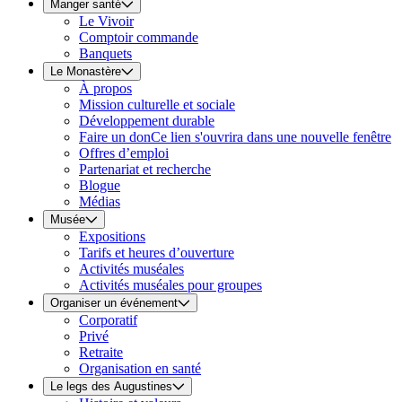
Manger santé
Le Vivoir
Comptoir commande
Banquets
Le Monastère
À propos
Mission culturelle et sociale
Développement durable
Faire un don
Ce lien s'ouvrira dans une nouvelle fenêtre
Offres d’emploi
Partenariat et recherche
Blogue
Médias
Musée
Expositions
Tarifs et heures d’ouverture
Activités muséales
Activités muséales pour groupes
Organiser un événement
Corporatif
Privé
Retraite
Organisation en santé
Le legs des Augustines