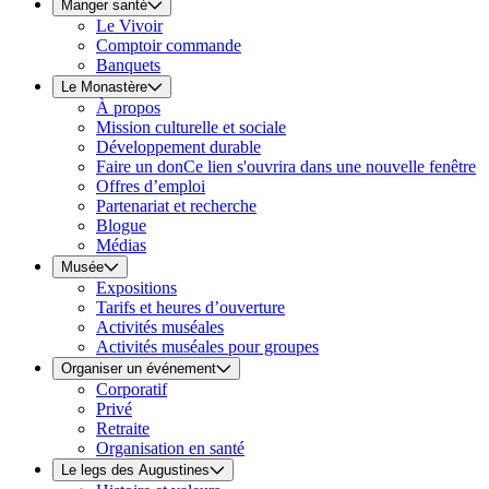
Manger santé
Le Vivoir
Comptoir commande
Banquets
Le Monastère
À propos
Mission culturelle et sociale
Développement durable
Faire un don
Ce lien s'ouvrira dans une nouvelle fenêtre
Offres d’emploi
Partenariat et recherche
Blogue
Médias
Musée
Expositions
Tarifs et heures d’ouverture
Activités muséales
Activités muséales pour groupes
Organiser un événement
Corporatif
Privé
Retraite
Organisation en santé
Le legs des Augustines