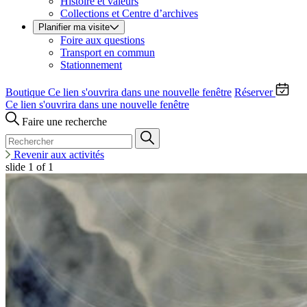
Histoire et valeurs
Collections et Centre d’archives
Planifier ma visite
Foire aux questions
Transport en commun
Stationnement
Boutique
Ce lien s'ouvrira dans une nouvelle fenêtre
Réserver
Ce lien s'ouvrira dans une nouvelle fenêtre
Faire une recherche
Revenir aux activités
slide
1
of 1