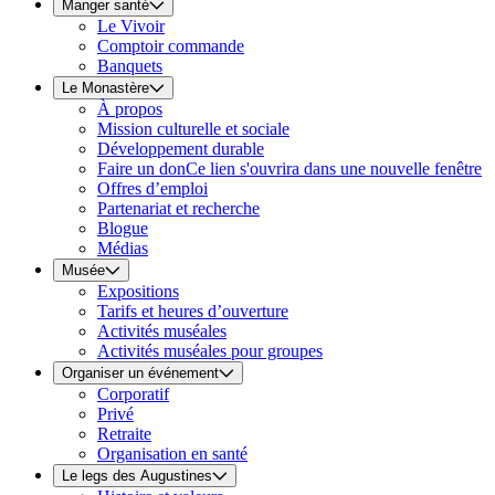
Manger santé
Le Vivoir
Comptoir commande
Banquets
Le Monastère
À propos
Mission culturelle et sociale
Développement durable
Faire un don
Ce lien s'ouvrira dans une nouvelle fenêtre
Offres d’emploi
Partenariat et recherche
Blogue
Médias
Musée
Expositions
Tarifs et heures d’ouverture
Activités muséales
Activités muséales pour groupes
Organiser un événement
Corporatif
Privé
Retraite
Organisation en santé
Le legs des Augustines