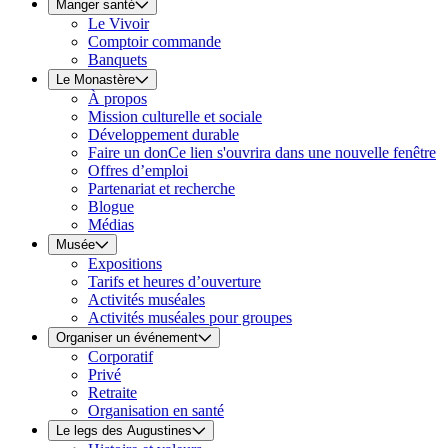
Manger santé
Le Vivoir
Comptoir commande
Banquets
Le Monastère
À propos
Mission culturelle et sociale
Développement durable
Faire un don
Ce lien s'ouvrira dans une nouvelle fenêtre
Offres d’emploi
Partenariat et recherche
Blogue
Médias
Musée
Expositions
Tarifs et heures d’ouverture
Activités muséales
Activités muséales pour groupes
Organiser un événement
Corporatif
Privé
Retraite
Organisation en santé
Le legs des Augustines