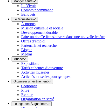
Manger santé
Le Vivoir
Comptoir commande
Banquets
Le Monastère
À propos
Mission culturelle et sociale
Développement durable
Faire un don
Ce lien s'ouvrira dans une nouvelle fenêtre
Offres d’emploi
Partenariat et recherche
Blogue
Médias
Musée
Expositions
Tarifs et heures d’ouverture
Activités muséales
Activités muséales pour groupes
Organiser un événement
Corporatif
Privé
Retraite
Organisation en santé
Le legs des Augustines