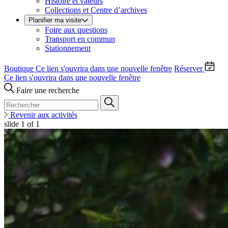
Histoire et valeurs
Collections et Centre d’archives
Planifier ma visite
Foire aux questions
Transport en commun
Stationnement
Boutique
Ce lien s'ouvrira dans une nouvelle fenêtre
Réserver
Ce lien s'ouvrira dans une nouvelle fenêtre
Faire une recherche
Revenir aux activités
slide
1
of 1