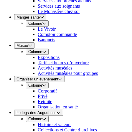
Services aux proches aidants
Services aux soignants
Le Monastère chez soi
Manger santé
Colonne
Le Vivoir
Comptoir commande
Banquets
Musée
Colonne
Expositions
Tarifs et heures d’ouverture
Activités muséales
Activités muséales pour groupes
Organiser un événement
Colonne
Corporatif
Privé
Retraite
Organisation en santé
Le legs des Augustines
Colonne
Histoire et valeurs
Collections et Centre d’archives