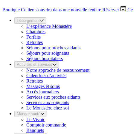
Boutique
Ce lien s'ouvrira dans une nouvelle fenêtre
Réserver
Ce 
Hébergement
L’expérience Monastère
Chambres
Forfaits
Retraites
Séjours pour proches aidants
Séjours pour soignants
Séjours hospitaliers
Activités et services
Notre approche de ressourcement
Calendrier d’activités
Retraites
Massages et soins
Accès journaliers
Services aux proches aidants
Services aux soignants
Le Monastère chez soi
Manger santé
Le Vivoir
Comptoir commande
Banquets