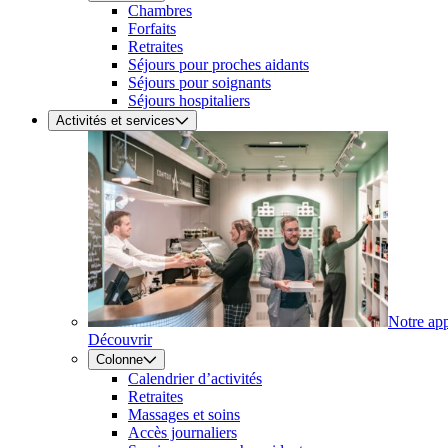
Chambres
Forfaits
Retraites
Séjours pour proches aidants
Séjours pour soignants
Séjours hospitaliers
Activités et services
Notre ap
Découvrir
Colonne
Calendrier d’activités
Retraites
Massages et soins
Accès journaliers