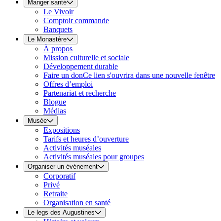
Manger santé
Le Vivoir
Comptoir commande
Banquets
Le Monastère
À propos
Mission culturelle et sociale
Développement durable
Faire un don
Ce lien s'ouvrira dans une nouvelle fenêtre
Offres d’emploi
Partenariat et recherche
Blogue
Médias
Musée
Expositions
Tarifs et heures d’ouverture
Activités muséales
Activités muséales pour groupes
Organiser un événement
Corporatif
Privé
Retraite
Organisation en santé
Le legs des Augustines