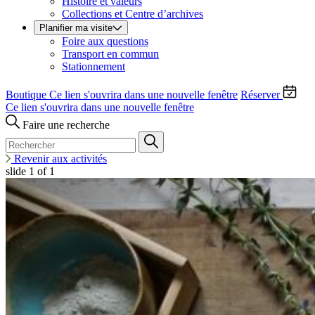
Histoire et valeurs
Collections et Centre d’archives
Planifier ma visite
Foire aux questions
Transport en commun
Stationnement
Boutique
Ce lien s'ouvrira dans une nouvelle fenêtre
Réserver
Ce lien s'ouvrira dans une nouvelle fenêtre
Faire une recherche
Revenir aux activités
slide
1
of 1