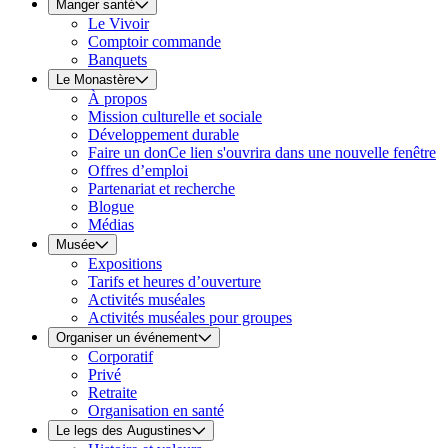
Manger santé
Le Vivoir
Comptoir commande
Banquets
Le Monastère
À propos
Mission culturelle et sociale
Développement durable
Faire un don
Ce lien s'ouvrira dans une nouvelle fenêtre
Offres d’emploi
Partenariat et recherche
Blogue
Médias
Musée
Expositions
Tarifs et heures d’ouverture
Activités muséales
Activités muséales pour groupes
Organiser un événement
Corporatif
Privé
Retraite
Organisation en santé
Le legs des Augustines