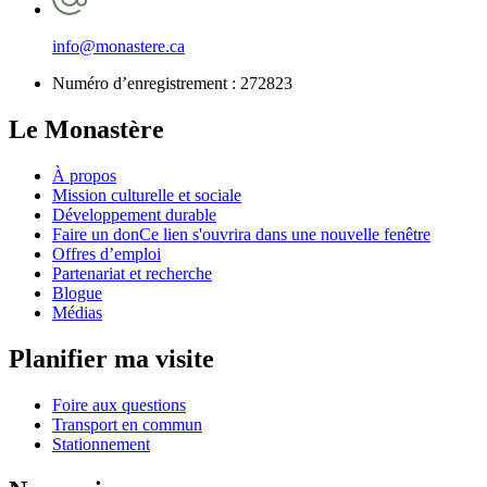
info@monastere.ca
Numéro d’enregistrement :
272823
Le Monastère
À propos
Mission culturelle et sociale
Développement durable
Faire un don
Ce lien s'ouvrira dans une nouvelle fenêtre
Offres d’emploi
Partenariat et recherche
Blogue
Médias
Planifier ma visite
Foire aux questions
Transport en commun
Stationnement