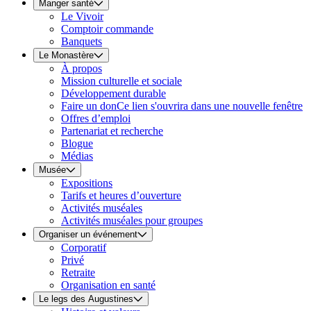
Manger santé
Le Vivoir
Comptoir commande
Banquets
Le Monastère
À propos
Mission culturelle et sociale
Développement durable
Faire un don
Ce lien s'ouvrira dans une nouvelle fenêtre
Offres d’emploi
Partenariat et recherche
Blogue
Médias
Musée
Expositions
Tarifs et heures d’ouverture
Activités muséales
Activités muséales pour groupes
Organiser un événement
Corporatif
Privé
Retraite
Organisation en santé
Le legs des Augustines