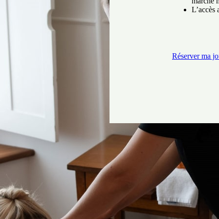
marche m
L’accès 
Réserver ma jo