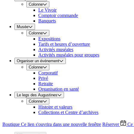
Colonne
Le Vivoir
Comptoir commande
Banquets
Musée
Colonne
Expositions
Tarifs et heures d’ouverture
Activités muséales
Activités muséales pour groupes
Organiser un événement
Colonne
Corporatif
Privé
Retraite
Organisation en santé
Le legs des Augustines
Colonne
Histoire et valeurs
Collections et Centre d’archives
Boutique
Ce lien s'ouvrira dans une nouvelle fenêtre
Réserver
Ce 