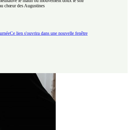
éditative le matin ou mouvement doux le soir
au chœur des Augustines
urnée
Ce lien s'ouvrira dans une nouvelle fenêtre