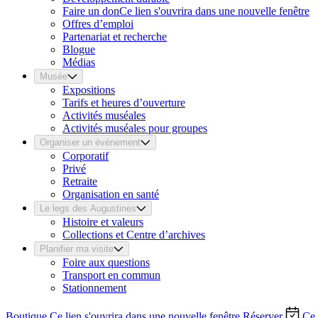
Faire un don
Ce lien s'ouvrira dans une nouvelle fenêtre
Offres d’emploi
Partenariat et recherche
Blogue
Médias
Musée
Expositions
Tarifs et heures d’ouverture
Activités muséales
Activités muséales pour groupes
Organiser un événement
Corporatif
Privé
Retraite
Organisation en santé
Le legs des Augustines
Histoire et valeurs
Collections et Centre d’archives
Planifier ma visite
Foire aux questions
Transport en commun
Stationnement
Boutique
Ce lien s'ouvrira dans une nouvelle fenêtre
Réserver
Ce 