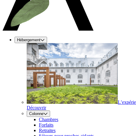
Hébergement
L’expéri
Découvrir
Colonne
Chambres
Forfaits
Retraites
Séjours pour proches aidants