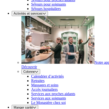
Séjours pour soignants
Séjours hospitaliers
Activités et services
Notre ap
Découvrir
Colonne
Calendrier d’activités
Retraites
Massages et soins
Accès journaliers
Services aux proches aidants
Services aux soignants
Le Monastère chez soi
Manger santé