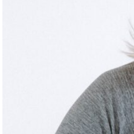
Coordonnées
77, rue des Remparts, Québec (Québec)
Canada G1R 0C3
Ce lien s'ouvrira dans une nouvelle fenêtre
418 694-1639
Ce lien s'ouvrira dans une nouvelle fenêtre
1 844 694-1639 (sans frais)
Ce lien s'ouvrira dans une
nouvelle fenêtre
info@monastere.ca
Numéro d’enregistrement :
272823
Le Monastère