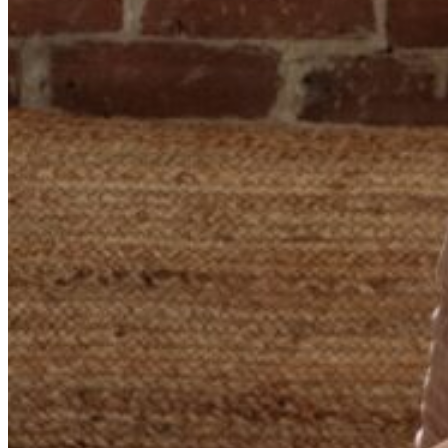
yoga-meditation/
Ce lien s'ouvrira dans une nouvelle fenêtre
Inscriptions par téléphone ou par courriel. Dépôt de 275$ à
l’inscription.
Les Studios Lyne St-Roch
sont
titulaire
s
d’un permis
du Québec délivré par l’Office de la protection du consommateur.
Description
Le « retrait des sens » est en quelque sorte la porte d’entrée vers
l’intériorité.
N
os sens nous mettent en relation avec le monde,
constamment à l’affût d’informations à nous transmettre. C’est leur
rôle et ils le remplissent bien. Si bien qu’ils interfèrent naturellement
avec la démarche d’exploration intérieure, la rendant plus laborieuse
et moins bénéfique. Les niveaux de pratique davantage extérieurs,
tels que les postures et la respiration
,
préparent ultimement à l’écoute
intérieure, elle-même indispensable à la concentration et à l’état
méditatif, comme s’il s’agissait d’un sas entre deux univers.
En plus des postures et des respirations, trois grandes formes de
méditation, soit celles de la pleine conscience, avec focalisation et
avec
visualisation, seront présentées et explorées pendant la retraite,
avec douceur et bienveillance. Ces approches ont en commun de
rediriger l’attention de l’extérieur vers l’intérieur, favorisant un
regard neutre et sans jugement sur ce qui s’y passe, avec une forme
de distance bienfaisante.
Les sens ainsi mis au repos
agiront avec