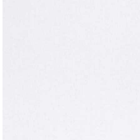
aux Éditions La Presse en novembre 2021. Toujours à l’écoute des
besoins de chaque personne, elle a influencé la vie de milliers de
femmes et d'hommes.
Se ressourcer au cœur de l'histoire