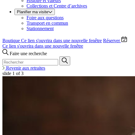
Histoire et valeurs
Collections et Centre d’archives
Planifier ma visite
Foire aux questions
Transport en commun
Stationnement
Boutique
Ce lien s'ouvrira dans une nouvelle fenêtre
Réserver
Ce lien s'ouvrira dans une nouvelle fenêtre
Faire une recherche
Revenir aux retraites
slide
1
of 3