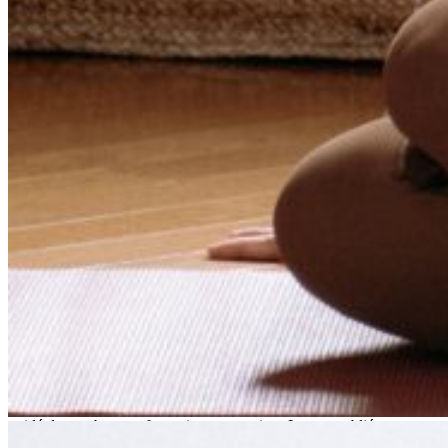
davantage d’acuité aux moments opportuns.
Dans le calme enveloppant du Monastère des Augustines,
simplement et de façon concrète, Lyne explorera avec vous ce
fabuleux parcours vers le bien-être.
Lyne St-Roch
Professeure émérite de yoga et de méditation
Pionnière du yoga francophone à Montréal, fondatrice en 2001 des
Studios Lyne St-Roch, bachelière en sciences de l’activité physique
et professeure réputée, Lyne St-Roch possède une vaste expérience
dans le domaine du yoga et du mieux-être. Au fil des ans, elle a
guidé de nombreuses formations et retraites. Lyne a publié son
premier livre « La voie du cœur – Yoga pour une santé globale »