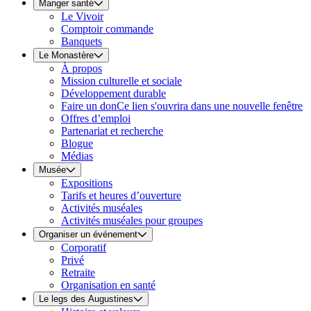
Manger santé
Le Vivoir
Comptoir commande
Banquets
Le Monastère
À propos
Mission culturelle et sociale
Développement durable
Faire un don
Ce lien s'ouvrira dans une nouvelle fenêtre
Offres d’emploi
Partenariat et recherche
Blogue
Médias
Musée
Expositions
Tarifs et heures d’ouverture
Activités muséales
Activités muséales pour groupes
Organiser un événement
Corporatif
Privé
Retraite
Organisation en santé
Le legs des Augustines