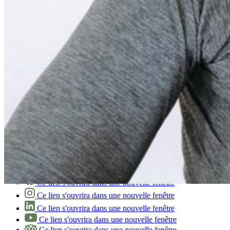
À propos
Mission culturelle et sociale
Développement durable
Faire un don
Ce lien s'ouvrira dans une nouvelle fenêtre
Offres d’emploi
Partenariat et recherche
Blogue
Médias
Planifier ma visite
Foire aux questions
Transport en commun
Stationnement
Nous suivre
Ce lien s'ouvrira dans une nouvelle fenêtre
Ce lien s'ouvrira dans une nouvelle fenêtre
Ce lien s'ouvrira dans une nouvelle fenêtre
Ce lien s'ouvrira dans une nouvelle fenêtre
Ce lien s'ouvrira dans une nouvelle fenêtre