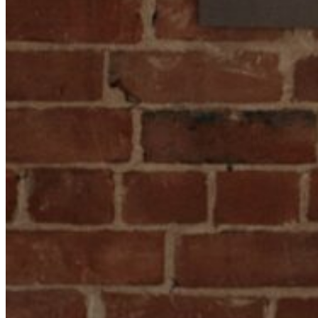
Professeure émérite de yoga et de méditation
Vendredi 24 octobre 16h30 au dimanche 26 octobre 15h30
Le prix par personne inclut:
L’hébergement de 2 nuitées dans l’ancien cloître restauré du
Monastère (au choix : chambre authentique ou
contemporaine)
3 repas santé par jour, incluant le petit-déjeuner en silence
Votre participation aux ateliers
L’accès au Musée et au site patrimonial
Le matériel
À partir de
869,00 $ par personne en occupation double
Informations:
info@lynestroch.com
Ce lien s'ouvrira dans une
nouvelle fenêtre
ou (
819)
769
–
0424
https://www.lynestroch.com/activite/le-retrait-des-sensretraite-de-