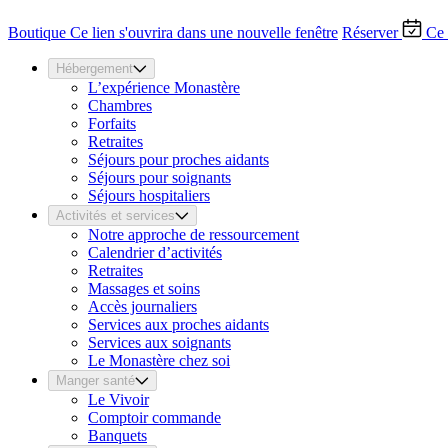
Boutique
Ce lien s'ouvrira dans une nouvelle fenêtre
Réserver
Ce 
Hébergement
L’expérience Monastère
Chambres
Forfaits
Retraites
Séjours pour proches aidants
Séjours pour soignants
Séjours hospitaliers
Activités et services
Notre approche de ressourcement
Calendrier d’activités
Retraites
Massages et soins
Accès journaliers
Services aux proches aidants
Services aux soignants
Le Monastère chez soi
Manger santé
Le Vivoir
Comptoir commande
Banquets