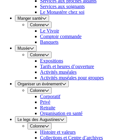
Services aux proches aidants
Services aux soignants
Le Monastère chez soi
Manger santé
Colonne
Le Vivoir
Comptoir commande
Banquets
Musée
Colonne
Expositions
Tarifs et heures d’ouverture
Activités muséales
Activités muséales pour groupes
Organiser un événement
Colonne
Corporatif
Privé
Retraite
Organisation en santé
Le legs des Augustines
Colonne
Histoire et valeurs
Collections et Centre d’archives