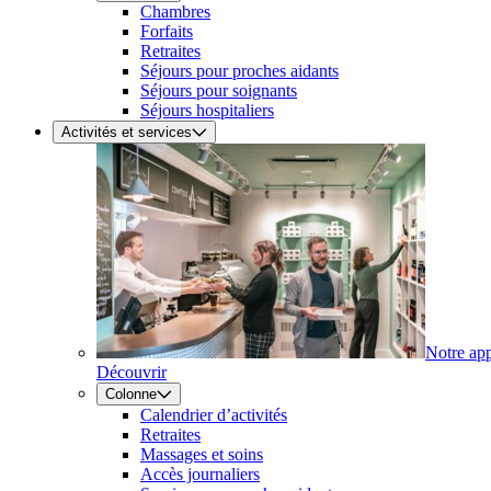
Chambres
Forfaits
Retraites
Séjours pour proches aidants
Séjours pour soignants
Séjours hospitaliers
Activités et services
Notre ap
Découvrir
Colonne
Calendrier d’activités
Retraites
Massages et soins
Accès journaliers