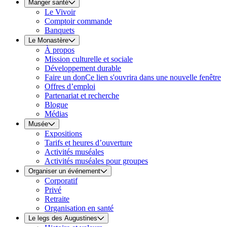
Manger santé
Le Vivoir
Comptoir commande
Banquets
Le Monastère
À propos
Mission culturelle et sociale
Développement durable
Faire un don
Ce lien s'ouvrira dans une nouvelle fenêtre
Offres d’emploi
Partenariat et recherche
Blogue
Médias
Musée
Expositions
Tarifs et heures d’ouverture
Activités muséales
Activités muséales pour groupes
Organiser un événement
Corporatif
Privé
Retraite
Organisation en santé
Le legs des Augustines