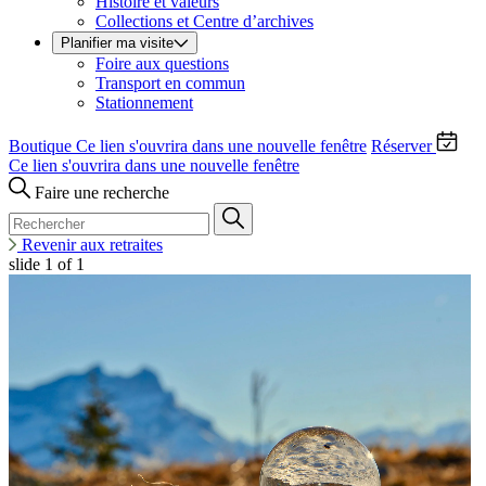
Histoire et valeurs
Collections et Centre d’archives
Planifier ma visite
Foire aux questions
Transport en commun
Stationnement
Boutique
Ce lien s'ouvrira dans une nouvelle fenêtre
Réserver
Ce lien s'ouvrira dans une nouvelle fenêtre
Faire une recherche
Revenir aux retraites
slide
1
of 1