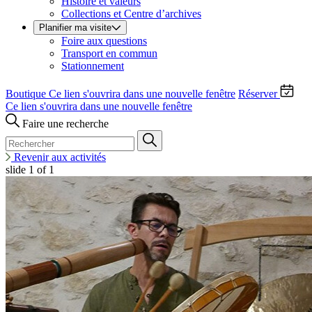
Histoire et valeurs
Collections et Centre d’archives
Planifier ma visite
Foire aux questions
Transport en commun
Stationnement
Boutique
Ce lien s'ouvrira dans une nouvelle fenêtre
Réserver
Ce lien s'ouvrira dans une nouvelle fenêtre
Faire une recherche
Revenir aux activités
slide
1
of 1