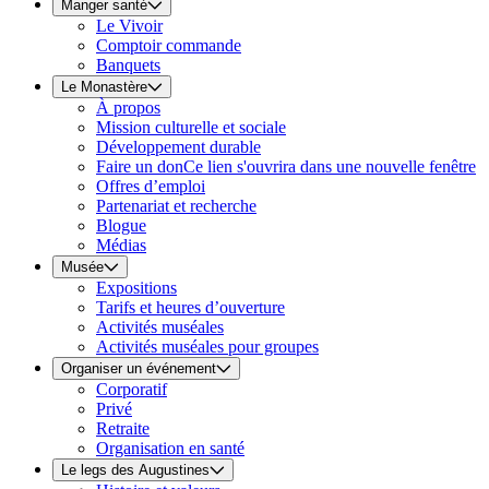
Manger santé
Le Vivoir
Comptoir commande
Banquets
Le Monastère
À propos
Mission culturelle et sociale
Développement durable
Faire un don
Ce lien s'ouvrira dans une nouvelle fenêtre
Offres d’emploi
Partenariat et recherche
Blogue
Médias
Musée
Expositions
Tarifs et heures d’ouverture
Activités muséales
Activités muséales pour groupes
Organiser un événement
Corporatif
Privé
Retraite
Organisation en santé
Le legs des Augustines