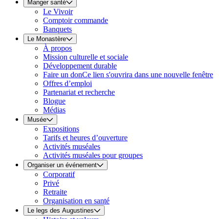
Manger santé
Le Vivoir
Comptoir commande
Banquets
Le Monastère
À propos
Mission culturelle et sociale
Développement durable
Faire un don
Ce lien s'ouvrira dans une nouvelle fenêtre
Offres d’emploi
Partenariat et recherche
Blogue
Médias
Musée
Expositions
Tarifs et heures d’ouverture
Activités muséales
Activités muséales pour groupes
Organiser un événement
Corporatif
Privé
Retraite
Organisation en santé
Le legs des Augustines